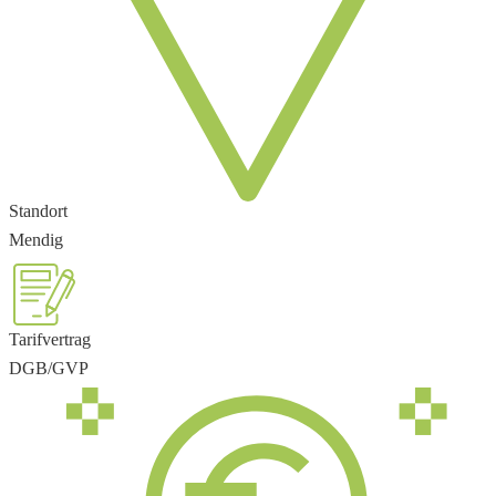
Standort
Mendig
Tarifvertrag
DGB/GVP