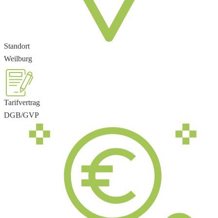
Standort
Weilburg
Tarifvertrag
DGB/GVP