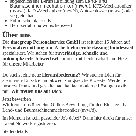
abgeschlossene Berufsausbildung zum
Land- und
Baumaschinenmechatroniker (m/w/d),
KFZ-Mechatroniker
(m/w/d), KFZ-Mechaniker (m/w/d), Autoschlosser (m/w/d) oder
vergleichbar
Führerscheinklasse B
Berufserfahrung wünschenswert
Über uns
Die
timegroup Personalservice GmbH
ist seit über 15 Jahren auf
Personalvermittlung und Arbeitnehmerüberlassung bundesweit
spezialisiert. Wir stehen für
zuverlässige, schnelle und
unkomplizierte Jobwechsel
– immer mit Leidenschaft und Herz
für unsere Mitarbeiter.
Du suchst eine neue
Herausforderung?
Wir suchen Dich für
spannende Einsätze und abwechslungsreiche Projekte. Werde Teil
unseres Teams und gestalte nachhaltige, moderne Lösungen aktiv
mit.
Wir freuen uns auf Dich!
Jetzt bewerben
Wir freuen uns über eine Online-Bewerbung für den Einstieg als
Land- und Baumaschinenmechatroniker (m/w/d).
Im Moment ist kein passender Job dabei? Dann
hier direkt
für unser
Talent Network registrieren.
Stellendetails