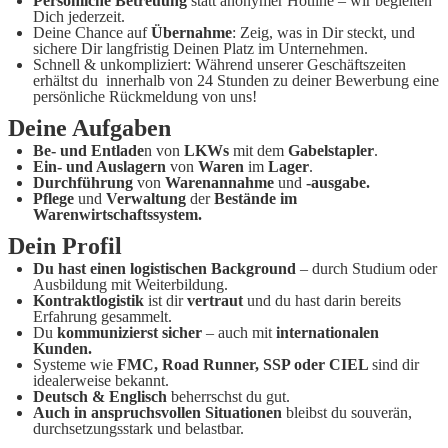
Persönliche Betreuung
statt anonymer Hotline – wir begleiten
Dich jederzeit.
Deine Chance auf
Übernahme
: Zeig, was in Dir steckt, und
sichere Dir langfristig Deinen Platz im Unternehmen.
Schnell & unkompliziert: Während unserer Geschäftszeiten
erhältst du innerhalb von 24 Stunden zu deiner Bewerbung eine
persönliche Rückmeldung von uns!
Deine Aufgaben
Be- und Entlade
n von
LKWs
mit dem
Gabelstapler
.
Ein- und Auslagern
von
Waren
im
Lager
.
Durchführung
von
Warenannahme
und
-ausgabe.
Pflege
und
Verwaltung
der
Bestände im
Warenwirtschaftssystem.
Dein Profil
Du hast einen logistischen Background
– durch Studium oder
Ausbildung mit Weiterbildung.
Kontraktlogistik
ist dir
vertraut
und du hast darin bereits
Erfahrung gesammelt.
Du
kommunizierst sicher
– auch mit
internationalen
Kunden.
Systeme wie
FMC, Road Runner, SSP oder CIEL
sind dir
idealerweise bekannt.
Deutsch & Englisch
beherrschst du gut.
Auch in anspruchsvollen Situationen
bleibst du souverän,
durchsetzungsstark und belastbar.