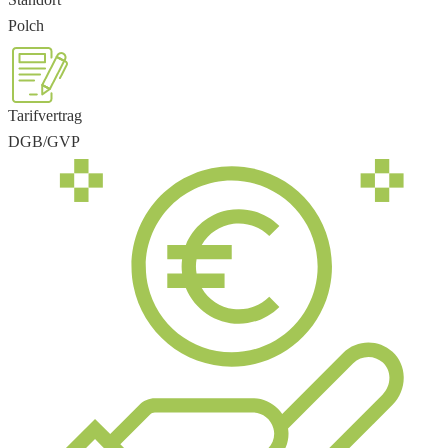
Polch
Tarifvertrag
DGB/GVP