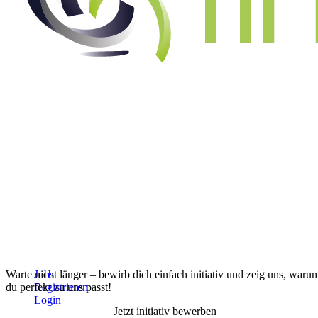
Persönliche Angaben
Anrede
*
Vorname
*
Nachname
*
Straße
PLZ
*
Warte nicht länger – bewirb dich einfach initiativ und zeig uns, waru
Jobs
du perfekt zu uns passt!
Registrieren
Ort
*
Login
Jetzt initiativ bewerben