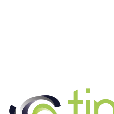
Zurück zur Stellenanzeige
Onlinebewerbung:
Ausgewählte Stelle
Mitarbeiter in der Baugruppenmontage (m/w/d)
Ort
Dautphetal
Datum
07.08.2026